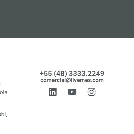
+55 (48) 3333.2249
comercial@livemes.com
e
ola
bi,