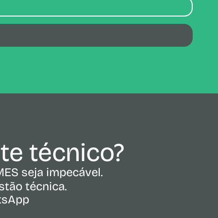
rte técnico?
MES seja impecável.
tão técnica.
atsApp