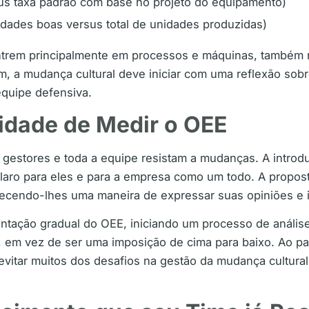
sus taxa padrão com base no projeto do equipamento)
dades boas versus total de unidades produzidas)
ntrem principalmente em processos e máquinas, também
m, a mudança cultural deve iniciar com uma reflexão sob
equipe defensiva.
idade de Medir o OEE
 gestores e toda a equipe resistam a mudanças. A intro
aro para eles e para a empresa como um todo. A propost
ecendo-lhes uma maneira de expressar suas opiniões e i
entação gradual do OEE, iniciando um processo de anális
 em vez de ser uma imposição de cima para baixo. Ao par
evitar muitos dos desafios na gestão da mudança cultura