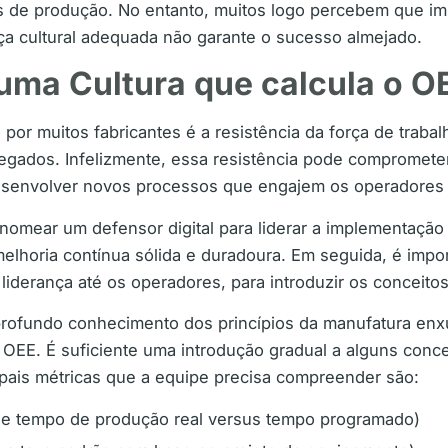
has de produção. No entanto, muitos logo percebem que 
 cultural adequada não garante o sucesso almejado.
uma Cultura que calcula o O
 por muitos fabricantes é a resistência da força de tra
legados. Infelizmente, essa resistência pode compromet
esenvolver novos processos que engajem os operadores 
 nomear um defensor digital para liderar a implementação
melhoria contínua sólida e duradoura. Em seguida, é imp
 liderança até os operadores, para introduzir os conceito
rofundo conhecimento dos princípios da manufatura enxu
EE. É suficiente uma introdução gradual a alguns concei
pais métricas que a equipe precisa compreender são:
e tempo de produção real versus tempo programado)