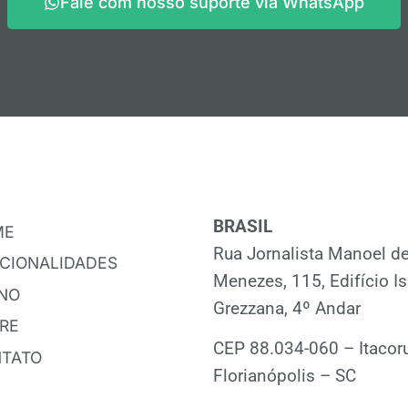
Fale com nosso suporte via WhatsApp
BRASIL
ME
Rua Jornalista Manoel d
CIONALIDADES
Menezes, 115, Edifício Is
NO
Grezzana, 4º Andar
RE
CEP 88.034-060 – Itacoru
TATO
Florianópolis – SC