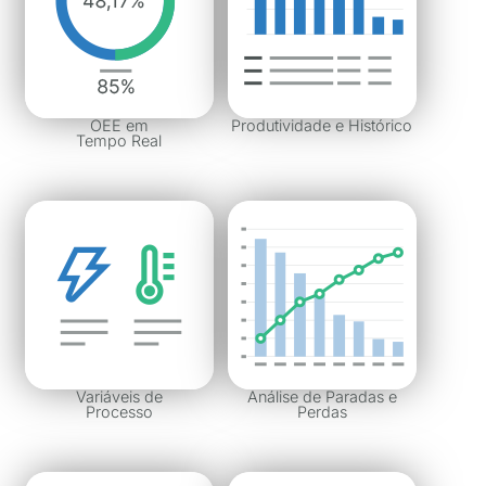
OEE em
Produtividade e Histórico
Tempo Real
Variáveis de
Análise de Paradas e
Processo
Perdas