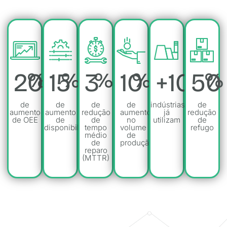
20
15
3
10
+
100
50
%
%
%
%
%
de
de
de
de
indústrias
de
aumento
aumento
redução
aumento
já
redução
de OEE
de
de
no
utilizam
de
disponibilidade
tempo
volume
refugo
médio
de
de
produção
reparo
(MTTR)