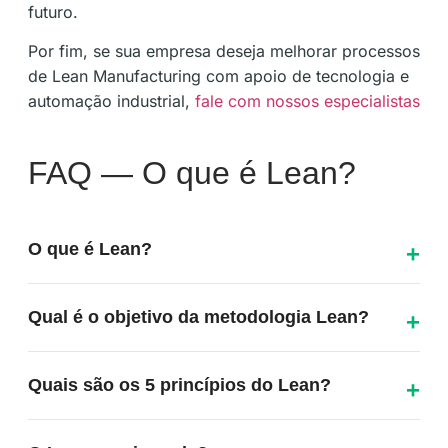
futuro.
Por fim, se sua empresa deseja melhorar processos
de Lean Manufacturing com apoio de tecnologia e
automação industrial,
fale com nossos especialistas
FAQ — O que é Lean?
O que é Lean?
Lean é uma metodologia de gestão focada em gerar
Qual é o objetivo da metodologia Lean?
mais valor para o cliente com o mínimo de desperdício
possível, tornando processos mais eficientes, ágeis e
O principal objetivo do Lean é eliminar desperdícios,
enxutos.
Quais são os 5 princípios do Lean?
otimizar processos e melhorar continuamente as
operações para aumentar produtividade e eficiência.
Os 5 princípios do Lean são: Valor, Fluxo de Valor,