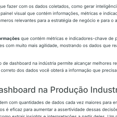
ue fazer com os dados coletados, como gerar inteligênc
ainel visual que contém informações, métricas e indica
meros relevantes para a estratégia de negócio e para o a
formações
que contém métricas e indicadores-chave de 
es com muito mais agilidade, mostrando os dados que re
ão de dashboard na indústria permite alcançar melhores 
 correto dos dados você obterá a informação que precisa 
ashboard na Produção Industr
idem com quantidades de dados cada vez maiores para em
os é eficaz para aumentar a assertividade dessas decis
como extrair insights e interpretações a partir deles. Um