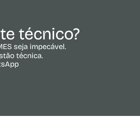
rte técnico?
MES seja impecável.
tão técnica.
atsApp