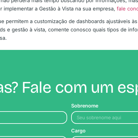
 não perderá mais tempo buscando por informações, mas
uer implementar a Gestão à Vista na sua empresa,
fale con
e permitem a customização de dashboards ajustáveis à
ds e gestão à vista, comente conosco quais tipos de inf
sa.
s? Fale com um esp
Sobrenome
Cargo