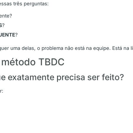
essas três perguntas:
ente?
S
?
UENTE
?
quer uma delas, o problema não está na equipe. Está na l
do método TBDC
que exatamente precisa ser feito?
r: