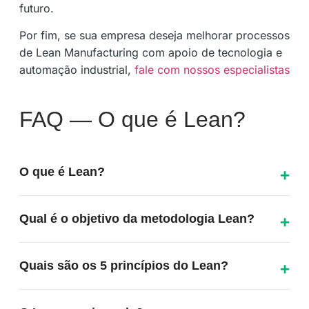
futuro.
Por fim, se sua empresa deseja melhorar processos
de Lean Manufacturing com apoio de tecnologia e
automação industrial,
fale com nossos especialistas
FAQ — O que é Lean?
O que é Lean?
Lean é uma metodologia de gestão focada em gerar
Qual é o objetivo da metodologia Lean?
mais valor para o cliente com o mínimo de desperdício
possível, tornando processos mais eficientes, ágeis e
O principal objetivo do Lean é eliminar desperdícios,
enxutos.
Quais são os 5 princípios do Lean?
otimizar processos e melhorar continuamente as
operações para aumentar produtividade e eficiência.
Os 5 princípios do Lean são: Valor, Fluxo de Valor,