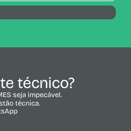
rte técnico?
MES seja impecável.
tão técnica.
atsApp