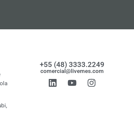
+55 (48) 3333.2249
comercial@livemes.com
e
ola
bi,