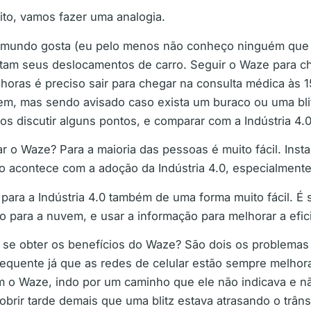
to, vamos fazer uma analogia.
mundo gosta (eu pelo menos não conheço ninguém que n
am seus deslocamentos de carro. Seguir o Waze para ch
 horas é preciso sair para chegar na consulta médica às 
, mas sendo avisado caso exista um buraco ou uma blit
os discutir alguns pontos, e comparar com a Indústria 4.0
ar o Waze? Para a maioria das pessoas é muito fácil. Insta
o acontece com a adoção da Indústria 4.0, especialmente
ra a Indústria 4.0 também de uma forma muito fácil. É s
para a nuvem, e usar a informação para melhorar a efici
se obter os benefícios do Waze? São dois os problemas pr
equente já que as redes de celular estão sempre melhora
m o Waze, indo por um caminho que ele não indicava e n
brir tarde demais que uma blitz estava atrasando o trâns