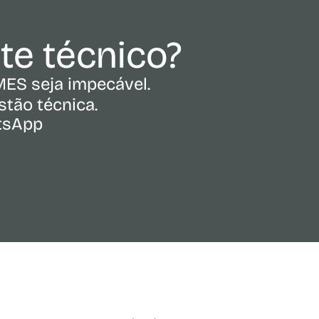
rte técnico?
MES seja impecável.
tão técnica.
atsApp