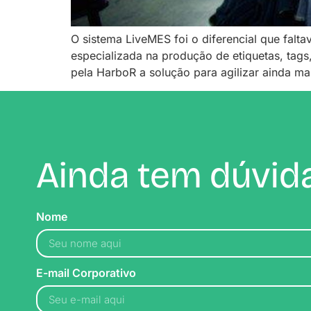
O sistema LiveMES foi o diferencial que falt
especializada na produção de etiquetas, tag
pela HarboR a solução para agilizar ainda ma
Ainda tem dúvida
Nome
E-mail Corporativo