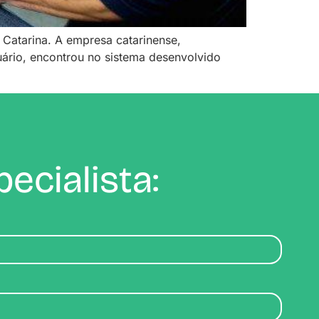
 Catarina. A empresa catarinense,
uário, encontrou no sistema desenvolvido
ecialista: