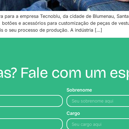
ava para a empresa Tecnoblu, da cidade de Blumenau, Santa
s, botões e acessórios para customização de peças de vest
is o seu processo de produção. A indústria […]
s? Fale com um esp
Sobrenome
Cargo